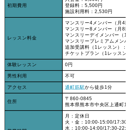
初期費用
登録料：5,500円
施設利用料：2,530円
マンスリー4メンバー（月4回）
マンスリー8メンバー（月8回）
マンスリーデイメンバー（1日1
レッスン料金
マンスリープレミアムメンバー
追加受講料（1レッスン）：2,
チケットプラン（1レッスン）：
体験レッスン
0円
男性利用
不可
アクセス
通町筋駅
から徒歩1分
〒860-0845
住所
熊本県熊本市中央区上通町1番
月：定休日
火・金：10:00-15:00/17:3
水：10:00-14:00/17:30-22