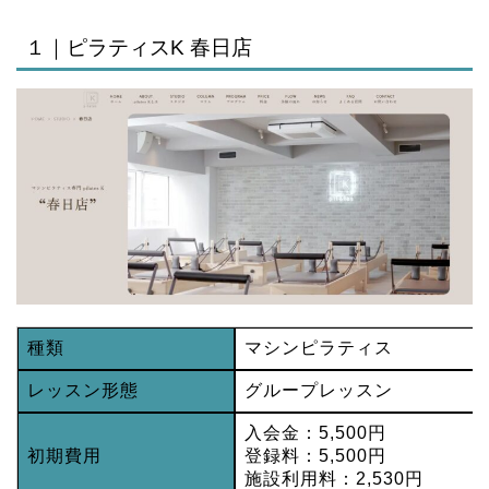
１｜ピラティスK 春日店
種類
マシンピラティス
レッスン形態
グループレッスン
入会金：5,500円
初期費用
登録料：5,500円
施設利用料：2,530円