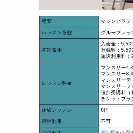
種類
マシンピラテ
レッスン形態
グループレッ
入会金：5,50
初期費用
登録料：5,50
施設利用料：2
マンスリー4メ
マンスリー8メ
マンスリーデイ
レッスン料金
マンスリープレ
追加受講料（1
チケットプラン
体験レッスン
0円
男性利用
不可
アクセス
所沢駅
から徒