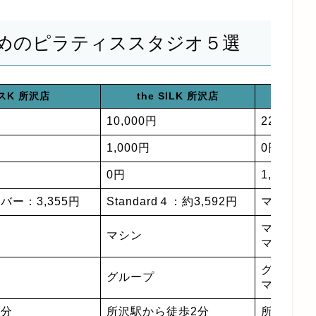
めのピラティススタジオ５選
スK 所沢店
the SILK 所沢店
ze
10,000円
22,000円
1,000円
0円
0円
1,000〜9
バー：3,355円
Standard４：約3,592円
マットグル
マシン
マシン
マット
グループ
グループ
マンツー
2分
所沢駅から徒歩2分
所沢駅か